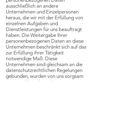
personenbezogenen Daten
ausschließlich an andere
Unternehmen und Einzelpersonen
heraus, die wir mit der Erfüllung von
einzelnen Aufgaben und
Dienstleistungen für uns beauftragt
haben. Die Weitergabe Ihrer
personenbezogenen Daten an diese
Unternehmen beschränkt sich auf das
zur Erfüllung ihrer Tätigkeit
notwendige Maß. Diese
Unternehmen sind gleichsam an die
datenschutzrechtlichen Regelungen
gebunden, wurden von uns sorgsam
ausgewählt und werden von uns
regelmäßig überwacht. Darüber
hinaus geben wir Ihre
personenbezogenen Daten nur dann
an Dritte weiter, soweit wir gesetzlich
oder per Gerichtsbeschluss dazu
verpflichtet sind.
3.
Datensicherheit